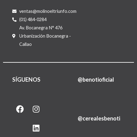
ventas@molinoeltriunfo.com
(01) 484-0284
Av. Bocanegra N° 476
Urbanización Bocanegra -
Callao
SÍGUENOS
@benotioficial
F
I
L
a
n
i
@cerealesbenoti
c
s
n
e
t
k
b
a
e