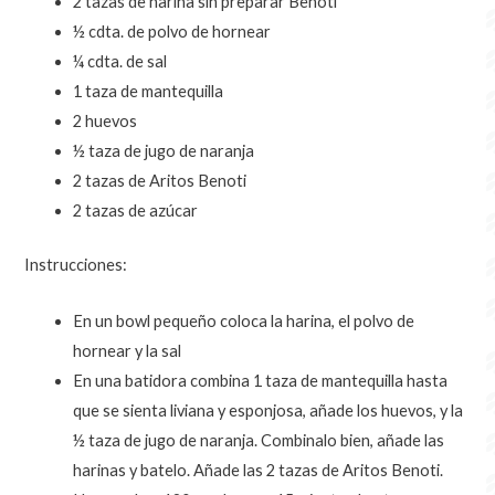
2 tazas de harina sin preparar Benoti
½ cdta. de polvo de hornear
¼ cdta. de sal
1 taza de mantequilla
2 huevos
½ taza de jugo de naranja
2 tazas de Aritos Benoti
2 tazas de azúcar
Instrucciones:
En un bowl pequeño coloca la harina, el polvo de
hornear y la sal
En una batidora combina 1 taza de mantequilla hasta
que se sienta liviana y esponjosa, añade los huevos, y la
½ taza de jugo de naranja. Combinalo bien, añade las
harinas y batelo. Añade las 2 tazas de Aritos Benoti.