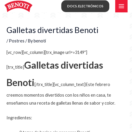
Skip
MAI
DOCS. ELECTRÓNICOS
to
ME
content
Galletas divertidas Benoti
/
Postres
/ By
benoti
[vc_row][vc_column][trx_image url=»3149″]
Galletas divertidas
[trx_title]
Benoti
[/trx_title][vc_column_text]
Este febrero
creemos momentos divertidos con los niños en casa, te
enseñamos una receta de galletas llenas de sabor y color.
Ingredientes: