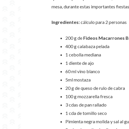
mesa, durante estas importantes fiestas
Ingredientes:
cálculo para 2 personas
200 g de
Fideos Macarrones
B
400 g calabaza pelada
1 cebolla mediana
1 diente de ajo
60 ml vino blanco
5ml mostaza
20 g de queso de rulo de cabra
100 g mozzarella fresca
3 cdas de pan rallado
1 cda de tomillo seco
Pimienta negra molida y sal al g