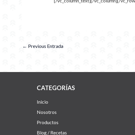
[/vc_column_text][/vc_column][/vc_row
←
Previous Entrada
CATEGORÍAS
Inicio
Nosotros
Productos
Blog / Recetas