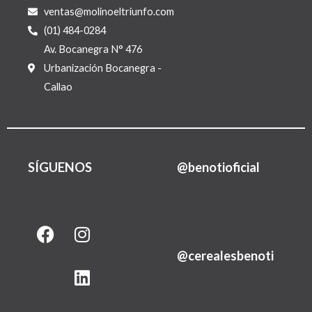
ventas@molinoeltriunfo.com
(01) 484-0284
Av. Bocanegra N° 476
Urbanización Bocanegra -
Callao
SÍGUENOS
@benotioficial
F
I
L
a
n
i
@cerealesbenoti
c
s
n
e
t
k
b
a
e
o
g
d