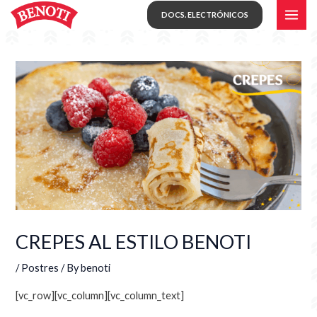
Skip
MAI
DOCS. ELECTRÓNICOS
to
ME
content
CREPES AL ESTILO BENOTI
/
Postres
/ By
benoti
[vc_row][vc_column][vc_column_text]