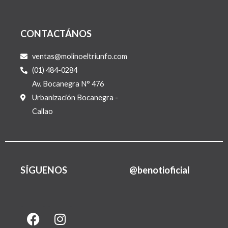
CONTACTÁNOS
ventas@molinoeltriunfo.com
(01) 484-0284
Av. Bocanegra N° 476
Urbanización Bocanegra -
Callao
SÍGUENOS
@benotioficial
F
I
L
a
n
i