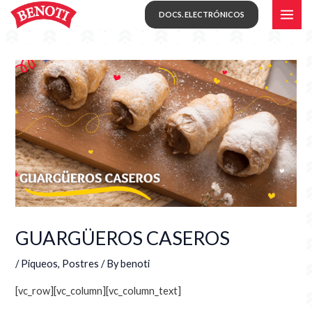
Skip
MAI
DOCS. ELECTRÓNICOS
to
ME
content
GUARGÜEROS CASEROS
/
Piqueos
,
Postres
/ By
benoti
[vc_row][vc_column][vc_column_text]