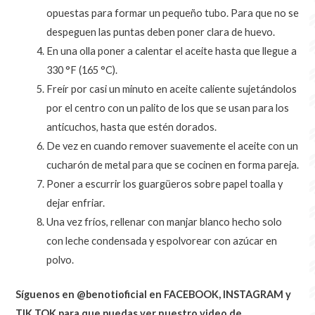
opuestas para formar un pequeño tubo.
Para que no se
despeguen las puntas deben poner clara de huevo.
En una olla poner a calentar el aceite hasta que llegue a
330 °F (165 °C).
Freír por casi un minuto en aceite caliente sujetándolos
por el centro con un palito de los que se usan para los
anticuchos, hasta que estén dorados.
De vez en cuando remover suavemente el aceite con un
cucharón de metal para que se cocinen en forma pareja.
Poner a escurrir los guargüeros sobre papel toalla y
dejar enfriar.
Una vez fríos, rellenar con manjar blanco hecho solo
con leche condensada y espolvorear con azúcar en
polvo.
Síguenos en @benotioficial en FACEBOOK, INSTAGRAM y
TIK TOK para que puedas ver nuestro video de