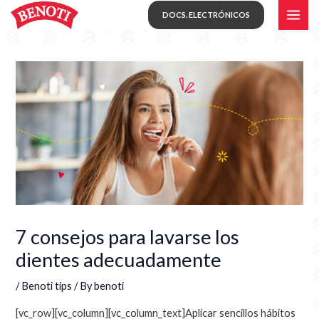
Skip
MAI
DOCS. ELECTRÓNICOS
to
ME
content
7 consejos para lavarse los
dientes adecuadamente
/
Benoti tips
/ By
benoti
[vc_row][vc_column][vc_column_text]Aplicar sencillos hábitos