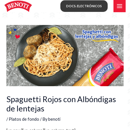
Skip
MAI
DOCS. ELECTRÓNICOS
to
ME
content
Spaguetti Rojos con Albóndigas
de lentejas
/
Platos de fondo
/ By
benoti