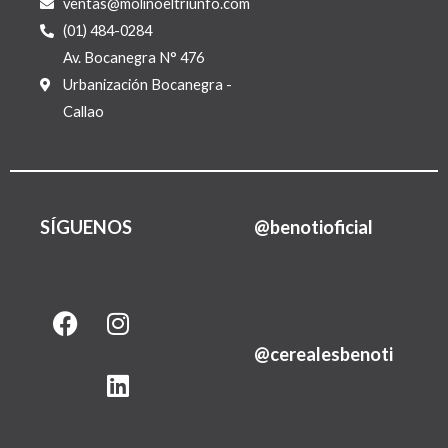
ventas@molinoeltriunfo.com
(01) 484-0284
Av. Bocanegra N° 476
Urbanización Bocanegra -
Callao
SÍGUENOS
@benotioficial
F
I
L
a
n
i
@cerealesbenoti
c
s
n
e
t
k
b
a
e
o
g
d